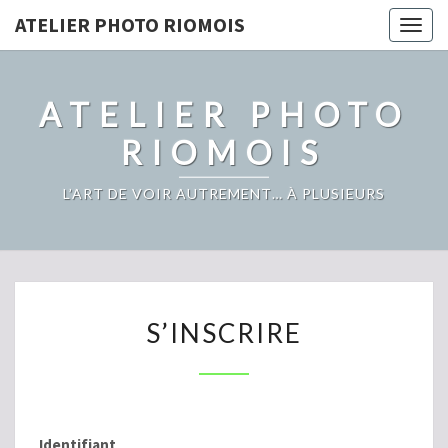
ATELIER PHOTO RIOMOIS
Toggl
ATELIER PHOTO
RIOMOIS
L’ART DE VOIR AUTREMENT… À PLUSIEURS
S’INSCRIRE
S’INSCRIRE
Identifiant