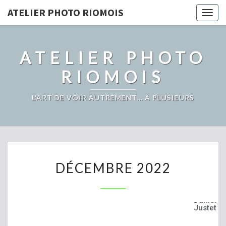
ATELIER PHOTO RIOMOIS
Toggl
ATELIER PHOTO
RIOMOIS
L’ART DE VOIR AUTREMENT… À PLUSIEURS
DÉCEMBRE 2022
Daniel
Justet